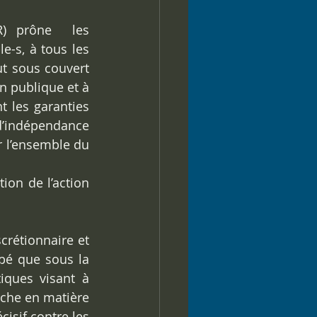
R) prône 
les 
-s, à tous les 
t sous couvert 
on publique et à 
 les garanties 
indépendance 
r l’ensemble du 
ion de l’action 
crétionnaire et 
pé que sous la 
iques visant à 
che en matière 
sif contre les 