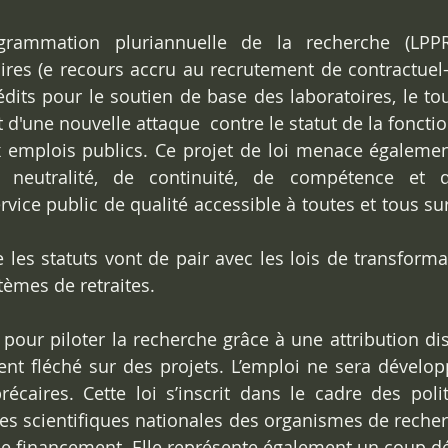
grammation pluriannuelle de la recherche (LPP
res (e recours accru au recrutement de contractuel-le
édits pour le soutien de base des laboratoires, le tou
it d'une nouvelle attaque  contre le statut de la foncti
ux emplois publics. Ce projet de loi menace également
neutralité, de continuité, de compétence et d’
rvice public de qualité accessible à toutes et tous su
 les statuts vont de pair avec les lois de transformat
tèmes de retraites. 
 pour piloter la recherche grâce à une attribution dis
rgent fléché sur des projets. L’emploi ne sera dévelop
caires. Cette loi s’inscrit dans le cadre des polit
ques scientifiques nationales des organismes de recher
e financement. Elle représente également un coup déci