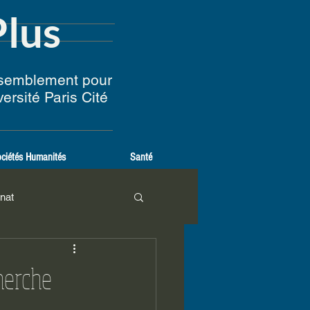
Plus
ssemblement pour
iversité Paris Cité
ciétés Humanités
Santé
nat
cherche