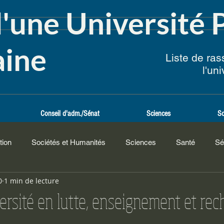
d'une Université 
ine
Liste de ra
l'un
Conseil d'adm./Sénat
Sciences
So
tion
Sociétés et Humanités
Sciences
Santé
Sé
0
1 min de lecture
versité en lutte, enseignement et re