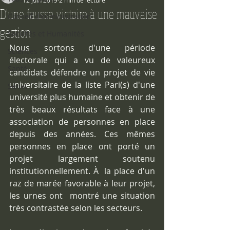
12 juin 2019
2 min de lecture
D'une fausse victoire à une mauvaise
Conseil d'administration
gestion
Sociétés et Humanités
Nous sortons d'une période 
Sciences
électorale qui a vu de valeureux 
Santé
candidats défendre un projet de vie 
universitaire de la liste Pari(s) d'une  
Sénat
université plus humaine et obtenir de 
très beaux résultats face à une  
association de personnes en place 
depuis des années. Ces mêmes 
personnes en place ont porté un 
projet largement soutenu 
institutionnellement. À  la place d'un 
raz de marée favorable à leur projet, 
les urnes ont  montré une situation 
très contrastée selon les secteurs. 