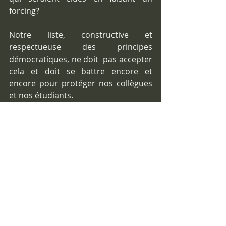
forcing?
Notre liste, constructive et 
respectueuse des principes 
démocratiques, ne doit  pas accepter 
cela et doit se battre encore et 
encore pour protéger nos collègues 
et nos étudiants.
Philippe Ratajczak 
Posts récents
Voir tout