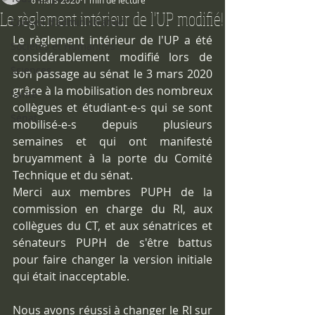
6 mars 2020
1 min de lecture
Le règlement intérieur de l'UP modifié!
Conseil d'administration
Le règlement intérieur de l'UP a été 
Sociétés et Humanités
considérablement modifié lors de 
Sciences
son passage au sénat le 3 mars 2020 
grâce à la mobilisation des nombreux 
Santé
collègues et étudiant-e-s qui se sont 
Sénat
mobilisé-e-s depuis plusieurs 
semaines et qui ont manifesté 
bruyamment à la porte du Comité 
Technique et du sénat.
Merci aux membres PUPH de la 
commission en charge du RI, aux 
collègues du CT, et aux sénatrices et 
sénateurs PUPH de s'être battus 
pour faire changer la version initiale 
qui était inacceptable.
Nous avons réussi à changer le RI sur 