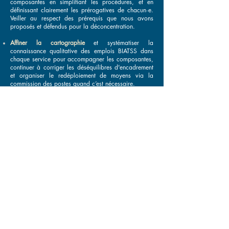
composantes en simplifiant les procédures, et en
définissant clairement les prérogatives de chacun·e.
Veiller au respect des prérequis que nous avons
proposés et défendus pour la déconcentration.
Affiner la cartographie
et systématiser la
connaissance qualitative des emplois BIATSS dans
chaque service pour accompagner les composantes,
continuer à corriger les déséquilibres d'encadrement
et organiser le redéploiement de moyens via la
commission des postes quand c’est nécessaire.
Contribuer au
développement des outils
permettant
une gestion en temps réel de la masse salariale.
Notre Faculté : état des lieux
Recherche
Formation
Vie de la faculté