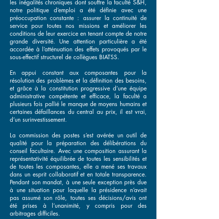
les inégalités chroniques dont souffre la faculté S&H,
notre politique d’emploi a été définie avec une
préoccupation constante : assurer la continuité de
service pour toutes nos missions et améliorer les
conditions de leur exercice en tenant compte de notre
grande diversité. Une attention particulière a été
accordée à l’atténuation des effets provoqués par le
sous-effectif structurel de collègues BIATSS.
En appui constant aux composantes pour la
résolution des problèmes et la définition des besoins,
et grâce à la constitution progressive d’une équipe
administrative compétente et efficace, la faculté a
plusieurs fois pallié le manque de moyens humains et
certaines défaillances du central au prix, il est vrai,
d’un surinvestissement.
La commission des postes s’est avérée un outil de
qualité pour la préparation des délibérations du
conseil facultaire. Avec une composition assurant la
représentativité équilibrée de toutes les sensibilités et
de toutes les composantes, elle a mené ses travaux
dans un esprit collaboratif et en totale transparence.
Pendant son mandat, à une seule exception près due
à une situation pour laquelle la présidence n’avait
pas assumé son rôle, toutes ses décisions/avis ont
été prises à l’unanimité, y compris pour des
arbitrages difficiles.