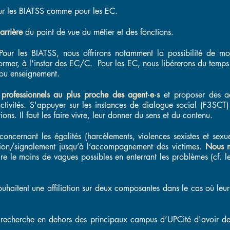
r les BIATSS comme pour les EC.
arrière
du point de vue du métier et des fonctions.
Pour les BIATSS, nous offrirons notamment la possibilité de mob
ormer, à l'instar des EC/C. Pour les EC, nous libérerons du temps 
e ou enseignement.
 professionnels au plus proche des agent·e
·
s
et proposer des ac
ctivités. S'appuyer sur les instances de dialogue social (F3SCT) 
ns. Il faut les faire vivre, leur donner du sens et du contenu.
concernant les égalités (harcèlements, violences sexistes et se
ection/signalement jusqu’à l’accompagnement des victimes.
Nous m
ire le moins de vagues possibles en enterrant les problèmes (cf. 
ouhaitent une affiliation sur deux composantes dans le cas où leu
r recherche en dehors des principaux campus d’UPCité d'avoir de