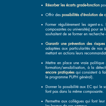
Résorber les écarts grade-fonction
pou
Offrir des
possibilités d’évolution de c
Former régulièrement les agent·e·s. 
composantes ou universités) pour se f
souhaitent de se former en recherch
Garantir une prévention des risques
adaptées aux particularités de nos a
mettant en actions leurs recommandatio
Mettre en place une vraie politique 
formation/sensibilisation, à la dét
encore pratiquées
qui consistent à fa
le programme PUPH général).
Donner la possibilité aux EC qui le s
font pas dans la même composante.
Permettre aux collègues qui font leu
les locaux de ces campus.